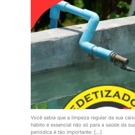
Você sabia que a limpeza regular da sua cai
hábito é essencial não só para a saúde da s
periódica é tão importante: […]