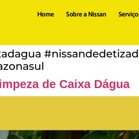
Home
Sobre a Nissan
Serviço
xadagua #nissandedetizad
azonasul
Limpeza de Caixa Dágua