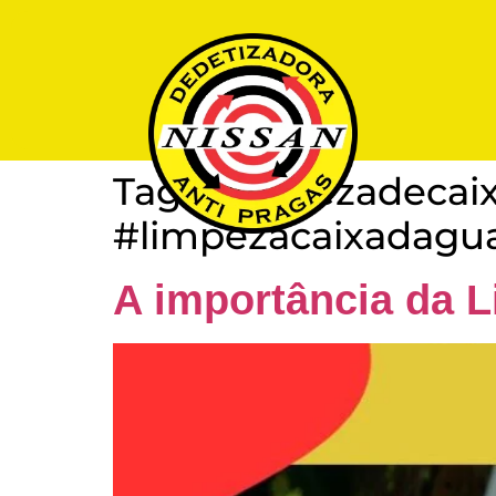
Tag:
#limpezadecai
#limpezacaixadagu
A importância da 