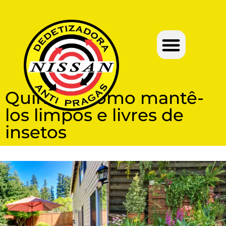
Quintais: como mantê-
los limpos e livres de
insetos