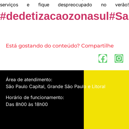
serviços e fique despreocupado no verão!
#dedetizacaozonasul
#Sa
Está gostando do conteúdo? Compartilhe
Área de atendimento:
São Paulo Capital, Grande São Paulo e Litoral
Horário de funcionamento:
Das 8h00 às 18h00